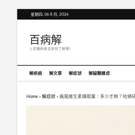
Skip
星期四, 06 8 月, 2026
to
content
百病解
上百種疾病症狀你了解嗎?
解疾病
解文章
解症狀
解疑難雜症
Home
»
解症狀
»
痛風維生素攝取量：多少才夠？哈佛