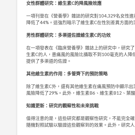
女性群體研究：維生素
C
的降風險效應
一項刊登在《營養學》雜誌的研究對104,329名女性
降低了44%。這強烈暗示了維生素C在性別差異方面
男性群體研究：多渠道佐證維生素
C
的功效
在一項發表在《臨床營養學》雜誌上的研究中，研究了7
生素C的人，患痛風的風險比攝取不到100毫克的人降
提供了多渠道的佐證。
其他維生素的作用：多管齊下的預防策略
除了維生素C外，還有其他維生素在痛風預防中顯示出潛
風險降低了29%。此外，維生素B6、維生素B12、
知識更新：研究的觀察性和未來挑戰
值得注意的是，這些研究都是觀察性研究，不能完全確
隨機對照試驗以驗證這些觀察到的效果。此外，研究人