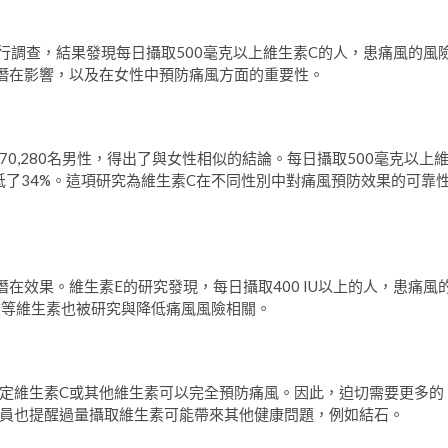
進行調查，結果發現每日攝取500毫克以上維生素C的人，患痛風的風
的潛在影響，以及在女性中預防痛風方面的重要性。
0,280名男性，得出了與女性相似的結論。每日攝取500毫克以上
低了34%。這項研究為維生素C在不同性別中對痛風預防效果的可靠
在效果。維生素E的研究發現，每日攝取400 IU以上的人，患痛風
葉酸等維生素也被研究與降低痛風風險相關。
定維生素C或其他維生素可以完全預防痛風。因此，迫切需要更多的
員也提醒過量攝取維生素可能帶來其他健康問題，例如結石。