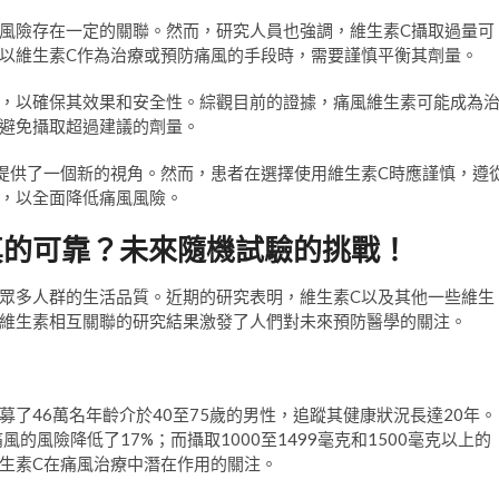
風險存在一定的關聯。然而，研究人員也強調，維生素C攝取過量可
以維生素C作為治療或預防痛風的手段時，需要謹慎平衡其劑量。
，以確保其效果和安全性。綜觀目前的證據，痛風維生素可能成為
避免攝取超過建議的劑量。
提供了一個新的視角。然而，患者在選擇使用維生素C時應謹慎，遵
，以全面降低痛風風險。
真的可靠？未來隨機試驗的挑戰！
眾多人群的生活品質。近期的研究表明，維生素C以及其他一些維生
維生素相互關聯的研究結果激發了人們對未來預防醫學的關注。
了46萬名年齡介於40至75歲的男性，追蹤其健康狀況長達20年。
風的風險降低了17%；而攝取1000至1499毫克和1500毫克以上的
維生素C在痛風治療中潛在作用的關注。