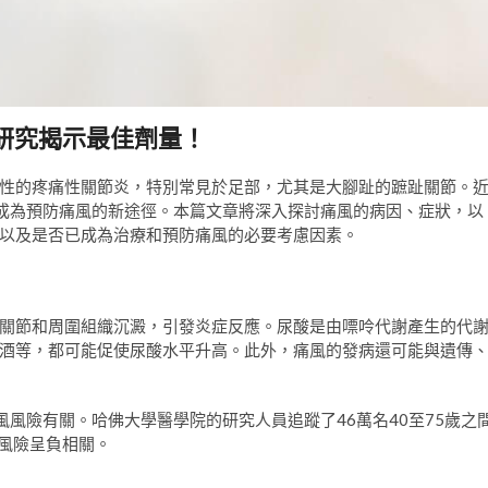
研究揭示最佳劑量！
性的疼痛性關節炎，特別常見於足部，尤其是大腳趾的蹠趾關節。
成為預防痛風的新途徑。本篇文章將深入探討痛風的病因、症狀，以
以及是否已成為治療和預防痛風的必要考慮因素。
關節和周圍組織沉澱，引發炎症反應。尿酸是由嘌呤代謝產生的代
酒等，都可能促使尿酸水平升高。此外，痛風的發病還可能與遺傳
風險有關。哈佛大學醫學院的研究人員追蹤了46萬名40至75歲之
風風險呈負相關。