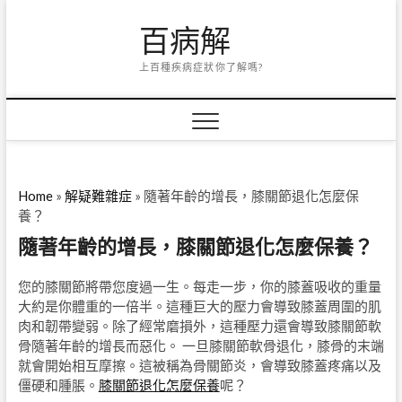
Skip
百病解
to
content
上百種疾病症狀你了解嗎?
Home
»
解疑難雜症
»
隨著年齡的增長，膝關節退化怎麼保
養？
隨著年齡的增長，膝關節退化怎麼保養？
您的膝關節將帶您度過一生。每走一步，你的膝蓋吸收的重量
大約是你體重的一倍半。這種巨大的壓力會導致膝蓋周圍的肌
肉和韌帶變弱。除了經常磨損外，這種壓力還會導致膝關節軟
骨隨著年齡的增長而惡化。 一旦膝關節軟骨退化，膝骨的末端
就會開始相互摩擦。這被稱為骨關節炎，會導致膝蓋疼痛以及
僵硬和腫脹。
膝關節退化怎麼保養
呢？